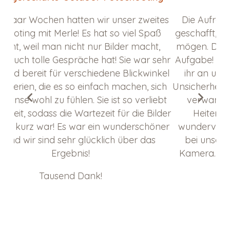
tes
Die Aufregung war groß, aber Merle hat es
Wi
ß
geschafft, dass wir uns auf Fotos selber leiden
Fa
,
mögen. Das ist schon eine gar nicht so leichte
ehr
Aufgabe! Wir haben die gelöste Stimmung mit
s
kel
ihr an unserem Abend sehr genossen. Die
un
ich
Unsicherheit meinerseits war groß, aber schnell
ebt
verwandelte sich diese in eine gelassene
Fam
lder
Heiterkeit. Die Ergebnisse sind einfach
ner
wundervoll. Wir hatten eine echt schöne Zeit
E
bei unserem Speed Dating mit der neuen
Kamera. Herzlichen Dank für das Einfangen