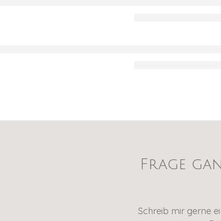
Frage ga
Schreib mir gerne ei