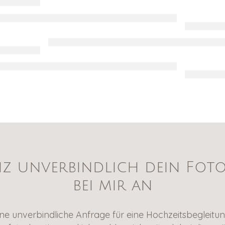
nz unverbindlich dein Fot
bei mir an
ne unverbindliche Anfrage für eine Hochzeitsbegleitun