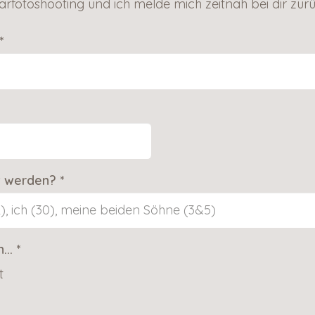
arfotoshooting und ich melde mich zeitnah bei dir zurü
*
t werden? *
n...
*
t